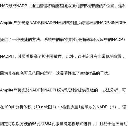
NAD形成NADP，通过酯键将磷酸基团添加到腺苷核苷酸的2'位置。这种
Amplite™荧光总NADP和NADPH检测试剂盒为敏感检测NADP和NADPH
提供了一种便捷的方法。系统中的酶特异性识别酶循环反应中的NADP /
NADPH，其显着提高了检测灵敏度。此外，该测定具有非常低的背景，
因为其在红色可见范围内运行，这显著降低了生物样品的干扰。
Amplite™荧光总NADP和NADPH分析试剂盒提供灵敏的一步法分析，可
在100μL分析体积（10 nM;图1）中检测少至1皮摩尔的NADP（H）。该
测定可以以方便的96孔或384孔微量滴定板形式进行，并且易于适应自动