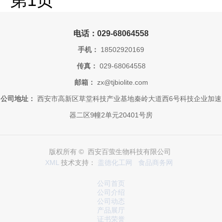
第1页
电话：029-68064558
手机：
18502920169
传真：
029-68064558
邮箱：
zx@tjbiolite.com
公司地址：
西安市高新区草堂科技产业基地秦岭大道西6号科技企业加速
器二区9幢2单元20401号房
版权所有 © 西安百萤生物科技有限公司
XML
技术支持：
盖德化工网
食品商务网
公司首页
公司介绍
公司动态
产品展厅
证书荣誉