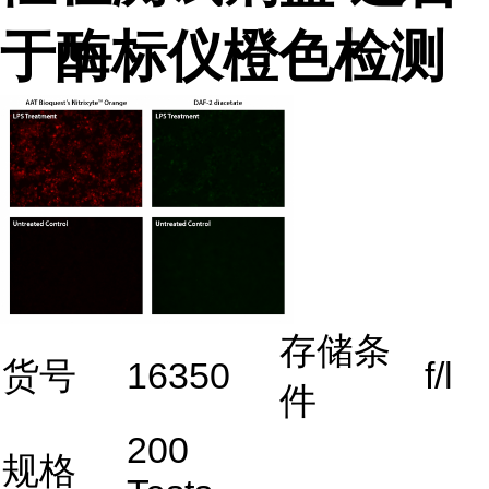
于酶标仪橙色检测
存储条
货号
16350
f/l
件
200
规格