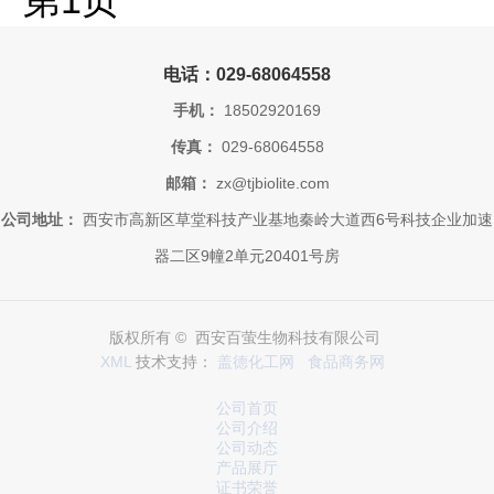
第1页
电话：029-68064558
手机：
18502920169
传真：
029-68064558
邮箱：
zx@tjbiolite.com
公司地址：
西安市高新区草堂科技产业基地秦岭大道西6号科技企业加速
器二区9幢2单元20401号房
版权所有 © 西安百萤生物科技有限公司
XML
技术支持：
盖德化工网
食品商务网
公司首页
公司介绍
公司动态
产品展厅
证书荣誉